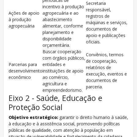
periódicas de
Secretaria
incentivo à produção
responsável,
Ações de apoio
agropecuária e ao
registros de
à produção
abastecimento
máquinas e serviços,
agropecuária
alimentar, conforme
documentos de
planejamento e
apoio e publicações
disponibilidade
oficiais.
orçamentária.
Buscar cooperação
Convênios, termos
com órgãos públicos,
de cooperação,
Parcerias para
entidades e
relatórios de
desenvolvimento
instituições de apoio
execução, eventos e
econômico
ao comércio,
documentos de
agricultura e
parceria.
empreendedorismo.
Eixo 2 - Saúde, Educação e
Proteção Social
Objetivo estratégico:
garantir o direito humano à saúde,
à educação e à assistência social, promovendo políticas
públicas de qualidade, com atenção à população em
situação de vulnerabilidade e fortalecimento da cidadania.