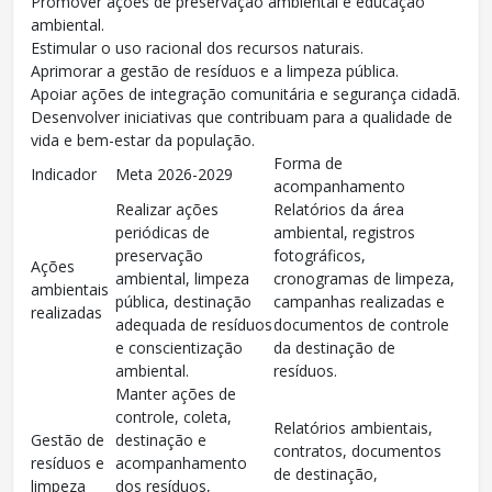
Promover ações de preservação ambiental e educação
ambiental.
Estimular o uso racional dos recursos naturais.
Aprimorar a gestão de resíduos e a limpeza pública.
Apoiar ações de integração comunitária e segurança cidadã.
Desenvolver iniciativas que contribuam para a qualidade de
vida e bem-estar da população.
Forma de
Indicador
Meta 2026-2029
acompanhamento
Realizar ações
Relatórios da área
periódicas de
ambiental, registros
preservação
fotográficos,
Ações
ambiental, limpeza
cronogramas de limpeza,
ambientais
pública, destinação
campanhas realizadas e
realizadas
adequada de resíduos
documentos de controle
e conscientização
da destinação de
ambiental.
resíduos.
Manter ações de
controle, coleta,
Relatórios ambientais,
Gestão de
destinação e
contratos, documentos
resíduos e
acompanhamento
de destinação,
limpeza
dos resíduos,