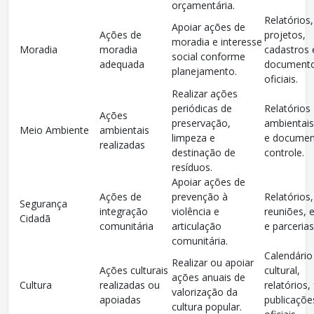
orçamentária.
Relatórios,
Apoiar ações de
Ações de
projetos,
moradia e interesse
Moradia
moradia
cadastros 
social conforme
adequada
document
planejamento.
oficiais.
Realizar ações
periódicas de
Relatórios
Ações
preservação,
ambientais
Meio Ambiente
ambientais
limpeza e
e documen
realizadas
destinação de
controle.
resíduos.
Apoiar ações de
Ações de
prevenção à
Relatórios,
Segurança
integração
violência e
reuniões, 
Cidadã
comunitária
articulação
e parcerias
comunitária.
Calendário
Realizar ou apoiar
Ações culturais
cultural,
ações anuais de
Cultura
realizadas ou
relatórios,
valorização da
apoiadas
publicaçõe
cultura popular.