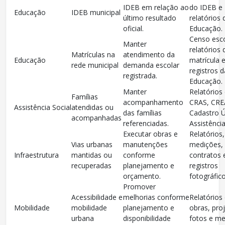
IDEB em relação ao
do IDEB e
Educação
IDEB municipal
último resultado
relatórios 
oficial.
Educação.
Censo esco
Manter
relatórios 
Matrículas na
atendimento da
Educação
matrícula 
rede municipal
demanda escolar
registros d
registrada.
Educação.
Manter
Relatórios
Famílias
acompanhamento
CRAS, CRE
Assistência Social
atendidas ou
das famílias
Cadastro Ú
acompanhadas
referenciadas.
Assistência
Executar obras e
Relatórios,
Vias urbanas
manutenções
medições,
Infraestrutura
mantidas ou
conforme
contratos 
recuperadas
planejamento e
registros
orçamento.
fotográfico
Promover
Acessibilidade e
melhorias conforme
Relatórios
Mobilidade
mobilidade
planejamento e
obras, pro
urbana
disponibilidade
fotos e me