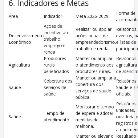
6. Indicadores e Metas
Forma de
Área
Indicador
Meta 2026-2029
acompanh
Ações de
Realizar ou apoiar
Relatórios,
incentivo ao
Desenvolvimento
ações anuais de
eventos, p
trabalho,
Econômico
empreendedorismo,
e listas de
emprego e
trabalho e renda.
participant
renda
Produtores
Manter ou ampliar
Relatórios
Agricultura
rurais
o atendimento aos
agricultura 
beneficiados
produtores rurais.
de atendim
Manter ou ampliar a
Cobertura dos
Relatórios
cobertura dos
Saúde
serviços de
Saúde e s
serviços de saúde
saúde
oficiais.
pública.
Relatórios
Monitorar o tempo
unidades,
Tempo de
de espera e adotar
Saúde
ouvidoria 
atendimento
medidas de
registros d
melhoria.
atendimen
Manter ou elevar o
Resultado o