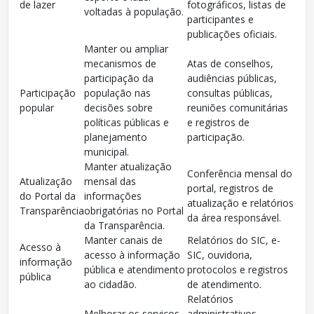
de lazer
fotográficos, listas de
voltadas à população.
participantes e
publicações oficiais.
Manter ou ampliar
mecanismos de
Atas de conselhos,
participação da
audiências públicas,
Participação
população nas
consultas públicas,
popular
decisões sobre
reuniões comunitárias
políticas públicas e
e registros de
planejamento
participação.
municipal.
Manter atualização
Conferência mensal do
Atualização
mensal das
portal, registros de
do Portal da
informações
atualização e relatórios
Transparência
obrigatórias no Portal
da área responsável.
da Transparência.
Manter canais de
Relatórios do SIC, e-
Acesso à
acesso à informação
SIC, ouvidoria,
informação
pública e atendimento
protocolos e registros
pública
ao cidadão.
de atendimento.
Relatórios
Melhorar os serviços
administrativos,