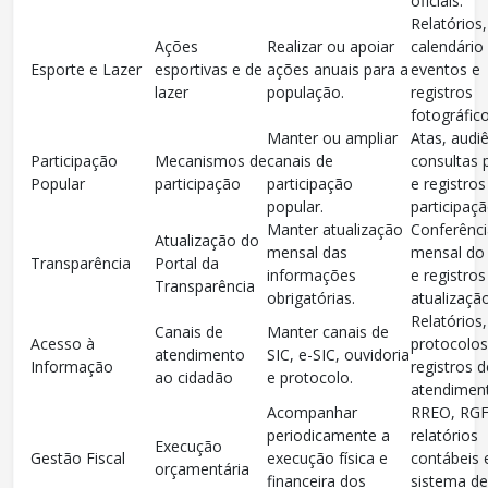
oficiais.
Relatórios,
Ações
Realizar ou apoiar
calendário
Esporte e Lazer
esportivas e de
ações anuais para a
eventos e
lazer
população.
registros
fotográfico
Manter ou ampliar
Atas, audiê
Participação
Mecanismos de
canais de
consultas 
Popular
participação
participação
e registros
popular.
participaçã
Manter atualização
Conferênci
Atualização do
mensal das
mensal do 
Transparência
Portal da
informações
e registros
Transparência
obrigatórias.
atualização
Relatórios,
Canais de
Manter canais de
Acesso à
protocolos
atendimento
SIC, e-SIC, ouvidoria
Informação
registros d
ao cidadão
e protocolo.
atendimen
Acompanhar
RREO, RGF
periodicamente a
relatórios
Execução
Gestão Fiscal
execução física e
contábeis 
orçamentária
financeira dos
sistema de