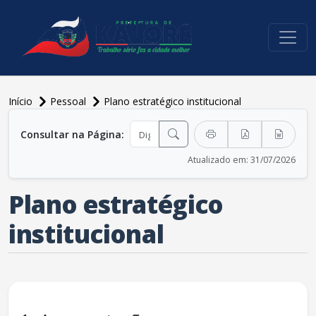
conteúdo do menu
Início
Pessoal
Plano estratégico institucional
conteúdo principal
Consultar na Página:
Atualizado em: 31/07/2026
Plano estratégico
institucional