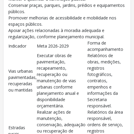
Conservar praças, parques, jardins, prédios e equipamentos
públicos.
Promover melhorias de acessibilidade e mobilidade nos
espaços públicos.
Apoiar ações relacionadas à moradia adequada e
regularização, conforme planejamento municipal.
Forma de
Indicador
Meta 2026-2029
acompanhamento
Executar obras de
Relatórios de
pavimentação,
obras, medições,
recapeamento,
registros
Vias urbanas
recuperação ou
fotográficos,
pavimentadas,
manutenção de vias
contratos,
recuperadas
urbanas conforme
empenhos e
ou mantidas
planejamento anual e
informações da
disponibilidade
Secretaria
orçamentária.
responsável.
Realizar ações de
Relatórios da área
manutenção,
responsável,
conservação, adequação
ordens de serviço,
Estradas
ou recuperação de
registros
rurais