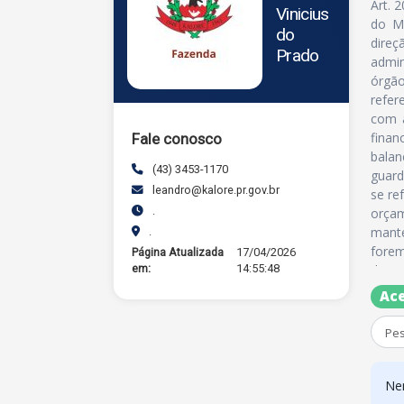
Art. 
Vinicius
do Mu
do
dire
Prado
admin
órgão
refer
com a
finan
Fale conosco
balan
(43) 3453-1170
guard
leandro@kalore.pr.gov.br
se re
.
orçam
mante
.
forem
Página Atualizada
17/04/2026
em:
14:55:48
diret
Proje
Ace
Fisca
Ne