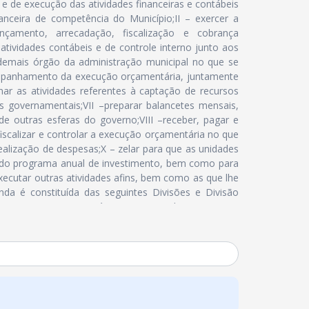
 e de execução das atividades financeiras e contábeis
nanceira de competência do Município;II – exercer a
ançamento, arrecadação, fiscalização e cobrança
s atividades contábeis e de controle interno junto aos
e demais órgão da administração municipal no que se
acompanhamento da execução orçamentária, juntamente
ar as atividades referentes à captação de recursos
s governamentais;VII –preparar balancetes mensais,
de outras esferas do governo;VIII –receber, pagar e
fiscalizar e controlar a execução orçamentária no que
realização de despesas;X – zelar para que as unidades
 do programa anual de investimento, bem como para
executar outras atividades afins, bem como as que lhe
enda é constituída das seguintes Divisões e Divisão
Programação Orçamentária, Captação de Recursos e
ade;4. Departamento de Tributação; 4.1.Divisão de