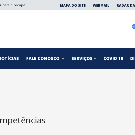
Ir para o rodapé
MAPA DO SITE
WEBMAIL
RADAR DA
NOTÍCIAS
FALE CONOSCO
SERVIÇOS
COVID 19
DI
mpetências