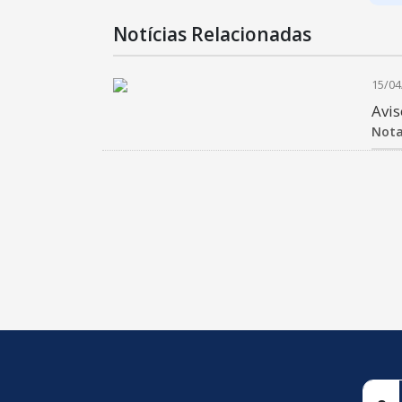
Notícias Relacionadas
15/04
Avis
Nota
conteúdo
rodapé