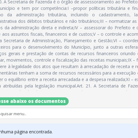
20. A Secretaria de Fazenda é o órgão de assessoramento ao Prefeito
nicípio e tem por competência:I –propor políticas tributária e fi
ção da administração tributária, incluindo o cadastramento, l
istrativa dos débitos tributários e não tributários;III – normatizar a
s da administração direta e indireta;IV – assessorar do Prefeito 
e aos assuntos fiscais, financeiros e de custos;V – o controle e 
 Secretaria de Administração, Planejamento e Gestão;VI – coorden
ceiros para o desenvolvimento do Município, junto a outras esfera
ços gerais e prestação de contas de recursos financeiros oriundo 
ar, movimentos, controle e fiscalização das receitas municipais;IX – 
fere à legalidade dos atos que resultam à arrecadação de receita e 
entárias tenham a soma de recursos necessários para a execução
r o equilíbrio entre a receita arrecadada e a despesa realizada;XI – 
 atribuídas pela legislação municipal.Art. 21. A Secretaria de Faz
amente subordinados ao respectivo titular.1. Departamento de 
tos;2. Departamento de Tesouraria;3. Departamento de Contabilid
sse abaixo os documentos
lização.
nhuma página encontrada.