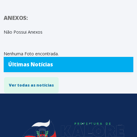
ANEXOS:
Não Possui Anexos
Nenhuma Foto encontrada.
Últimas Notícias
Ver todas as notícias
conteúdo
rodapé