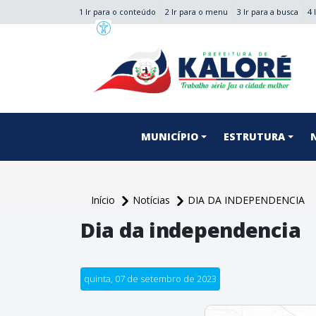
1 Ir para o conteúdo
2 Ir para o menu
3 Ir para a busca
4 
conteúdo do menu
MUNICÍPIO
ESTRUTURA
Início
Notícias
DIA DA INDEPENDENCIA
Dia da independencia
quinta, 07 de setembro de 2023