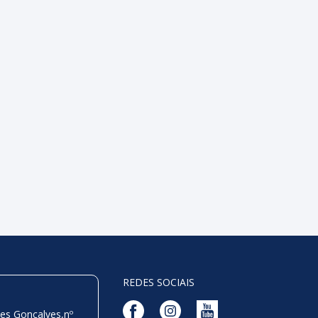
REDES SOCIAIS
es Gonçalves,nº