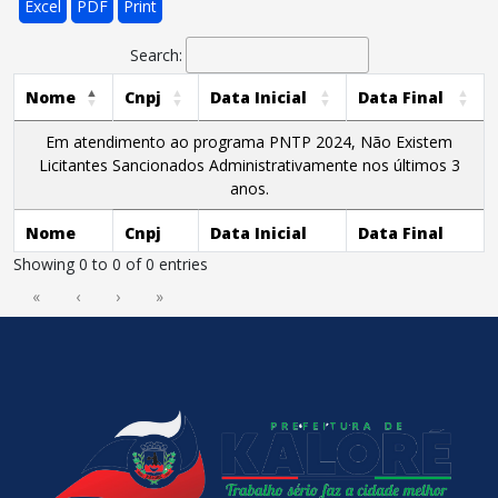
Excel
PDF
Print
Search:
Nome
Cnpj
Data Inicial
Data Final
Em atendimento ao programa PNTP 2024, Não Existem
Licitantes Sancionados Administrativamente nos últimos 3
anos.
Nome
Cnpj
Data Inicial
Data Final
Showing 0 to 0 of 0 entries
«
‹
›
»
conteúdo
rodapé