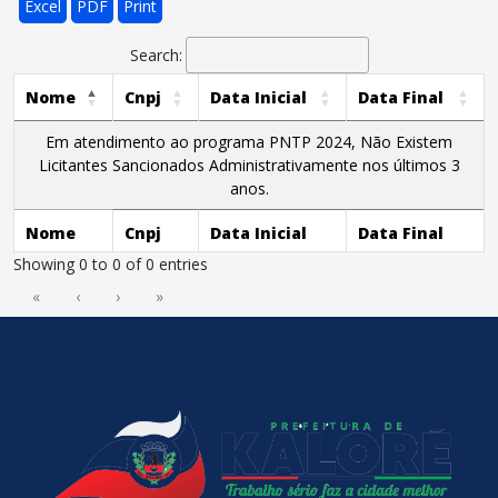
Excel
PDF
Print
Search:
Nome
Cnpj
Data Inicial
Data Final
Em atendimento ao programa PNTP 2024, Não Existem
Licitantes Sancionados Administrativamente nos últimos 3
anos.
Nome
Cnpj
Data Inicial
Data Final
Showing 0 to 0 of 0 entries
«
‹
›
»
conteúdo
rodapé