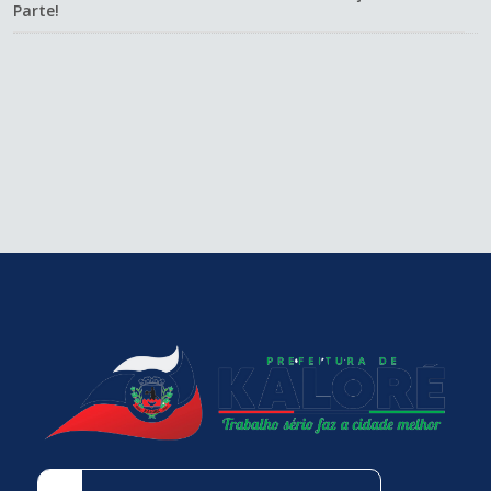
Parte!
conteúdo
rodapé