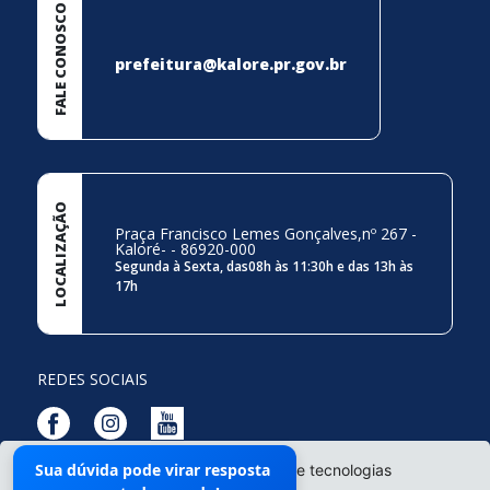
FALE CONOSCO
prefeitura@kalore.pr.gov.br
LOCALIZAÇÃO
Praça Francisco Lemes Gonçalves,nº 267 -
Kaloré- - 86920-000
Segunda à Sexta, das08h às 11:30h e das 13h às
17h
REDES SOCIAIS
Sua dúvida pode virar resposta
O site da Prefeitura não utiliza cookies e tecnologias
Mapa do Site