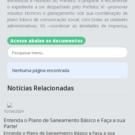
entrevistas e reuniões do Prefeito; V–preparar e encaminhar
o expediente a ser despachado pelo Prefeito; VI –promover
estudos técnicos e planejamento sob sua coordenação de
plano básico de comunicação social, com todas as unidades
administrativas; VII –coordenar as atividades de imprensa,
relações públicas, divulgação de diretrizes, planos,
programas e outros assuntos de interesse da Administração
Acesse abaixo os documentos
Municipal; VIII–implementar a orientação, organização e
coordenação do cerimonial; IX–incentivar a integração de
todos os setores do Poder Executivo, no que se refere à
comunicação e imprensa; X– coordenar as relações com a
comunidade, inclusive as ações relativas ao Orçamento
Nenhuma página encontrada.
Participativo; XI– desempenhar todas as demais atividades
afins determinadas pelo Prefeito. Parágrafo único. O
Notícias Relacionadas
Gabinete do Prefeito tem a seguinte estrutura: I– Chefia de
Gabinete; II –Expediente, Atendimento e Gestão de
Documentos;
15/04/2024
Entenda o Plano de Saneamento Básico e Faça a sua
Parte!
Entenda o Plano de Saneamento Básico e Faça a sua