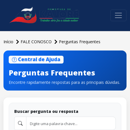
conteúdo do menu
Início
FALE CONOSCO
Perguntas Frequentes
Central de Ajuda
Perguntas Frequentes
Encontre rapidamente respostas para as principais dúvidas.
Buscar pergunta ou resposta