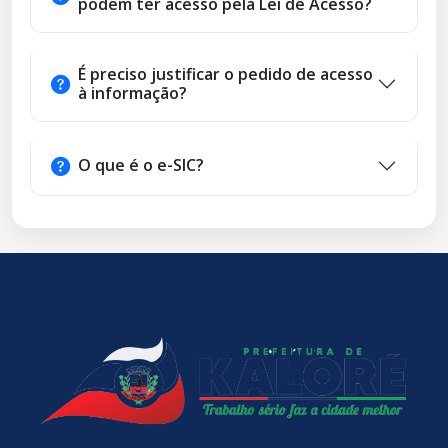
podem ter acesso pela Lei de Acesso?
É preciso justificar o pedido de acesso
à informação?
O que é o e-SIC?
conteúdo
rodapé