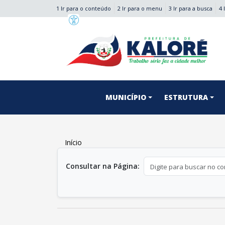
1 Ir para o conteúdo
2 Ir para o menu
3 Ir para a busca
4 
conteúdo do menu
MUNICÍPIO
ESTRUTURA
Início
conteúdo principal
Consultar na Página: