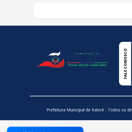
conteúdo
rodapé
FALE CONOSCO
Prefeitura Municipal de Kaloré - Todos os di