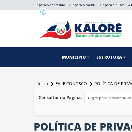
1 Ir para o conteúdo
2 Ir para o menu
3 Ir para a busca
4 
conteúdo do menu
MUNICÍPIO
ESTRUTURA
Início
FALE CONOSCO
POLÍTICA DE PRIV
conteúdo principal
Consultar na Página:
POLÍTICA DE PRIV