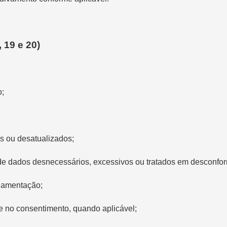
, 19 e 20)
o;
s ou desatualizados;
de dados desnecessários, excessivos ou tratados em desconfo
ulamentação;
 no consentimento, quando aplicável;