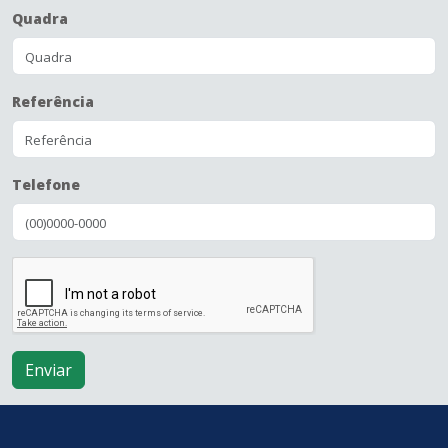
Quadra
Referência
Telefone
Enviar
conteúdo
rodapé