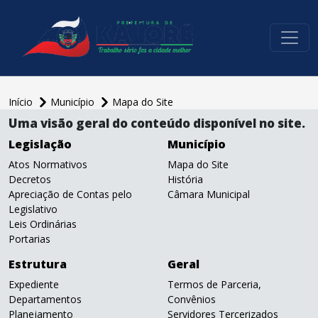
conteúdo do menu
Início
Município
Mapa do Site
conteúdo
Uma visão geral do conteúdo disponível no site.
principal
Legislação
Município
Atos Normativos
Mapa do Site
Decretos
História
Apreciação de Contas pelo
Câmara Municipal
Legislativo
Leis Ordinárias
Portarias
Estrutura
Geral
Expediente
Termos de Parceria,
Departamentos
Convênios
Planejamento
Servidores Tercerizados