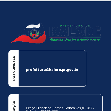
conteúdo
rodapé
FALE CONOSCO
prefeitura@kalore.pr.gov.br
Praça Francisco Lemes Gonçalves,nº 267 -