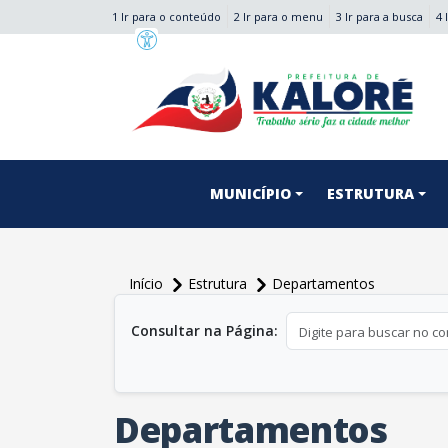
1 Ir para o conteúdo
2 Ir para o menu
3 Ir para a busca
4 
conteúdo do menu
MUNICÍPIO
ESTRUTURA
Início
Estrutura
Departamentos
conteúdo principal
Consultar na Página:
Departamentos