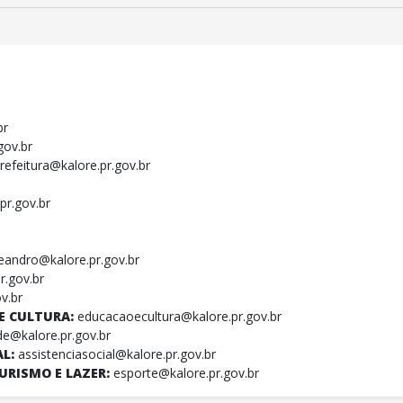
br
gov.br
refeitura@kalore.pr.gov.br
pr.gov.br
leandro@kalore.pr.gov.br
r.gov.br
v.br
E CULTURA:
educacaoecultura@kalore.pr.gov.br
e@kalore.pr.gov.br
AL:
assistenciasocial@kalore.pr.gov.br
URISMO E LAZER:
esporte@kalore.pr.gov.br