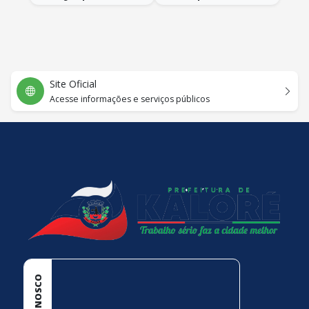
Site Oficial
Acesse informações e serviços públicos
conteúdo
rodapé