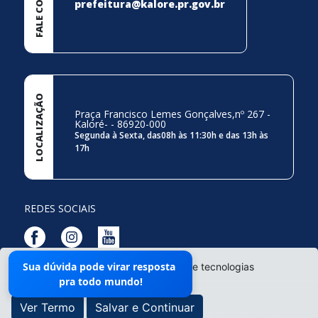
FALE CONOSCO
prefeitura@kalore.pr.gov.br
LOCALIZAÇÃO
Praça Francisco Lemes Gonçalves,nº 267 -
Kaloré- - 86920-000
Segunda à Sexta, das08h às 11:30h e das 13h às
17h
REDES SOCIAIS
Sua dúvida pode virar resposta
O site da Prefeitura não utiliza cookies e tecnologias
Mapa do Site
pra todo mundo!
semelhantes.
Ver Termo
Salvar e Continuar
Prefeitura Municipal de Kaloré - Todos os direitos reservados ©