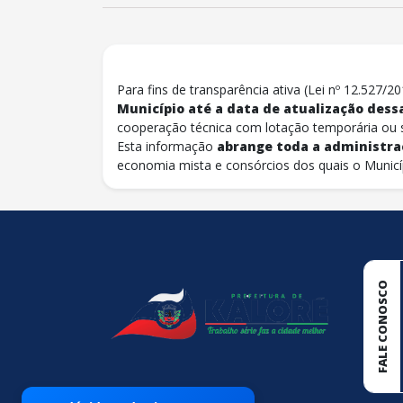
Para fins de transparência ativa (Lei nº 12.527/
Município até a data de atualização dessa
cooperação técnica com lotação temporária ou 
Esta informação
abrange toda a administra
economia mista e consórcios dos quais o Municíp
conteúdo
rodapé
FALE CONOSCO