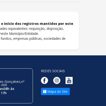
o início dos registros mantidos por este
ades equivalentes: requisição, disposição,
neste Município/Entidade.
es, fundos, empresas públicas, sociedades de
REDES SOCIAIS
es Gonçalves,nº
0-000
as08h às
Mapa do Site
 17h