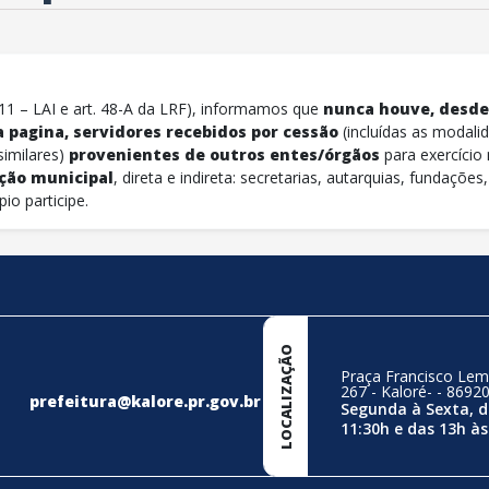
2011 – LAI e art. 48-A da LRF), informamos que
nunca houve, desde 
 pagina, servidores recebidos por cessão
(incluídas as modalid
similares)
provenientes de outros entes/órgãos
para exercício 
ção municipal
, direta e indireta: secretarias, autarquias, fundaçõ
io participe.
LOCALIZAÇÃO
Praça Francisco Lem
267 - Kaloré- - 8692
prefeitura@kalore.pr.gov.br
Segunda à Sexta, d
11:30h e das 13h às