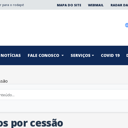
Ir para o rodapé
MAPA DO SITE
WEBMAIL
RADAR DA
NOTÍCIAS
FALE CONOSCO
SERVIÇOS
COVID 19
ssão
os por cessão