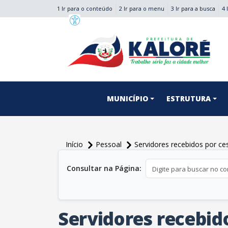
1 Ir para o conteúdo
2 Ir para o menu
3 Ir para a busca
4 
conteúdo do menu
MUNICÍPIO
ESTRUTURA
Início
Pessoal
Servidores recebidos por ce
conteúdo principal
Consultar na Página:
Servidores recebid