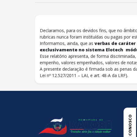
Declaramos, para os devidos fins, que no âmbit
rubricas nunca foram instituídas ou pagas por es
Informamos, ainda, que as
verbas de caráter
exclusivamente no sistema Elotech mód
Esse relatório apresenta, de forma discriminad
empenho, valores empenhados, valores de notas
A presente declaração é firmada sob as penas da 
Lei nº 12.527/2011 – LAI, e art. 48-A da LRF).
conteúdo
rodapé
FALE CONOSCO