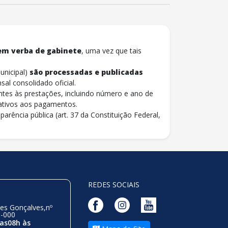
em verba de gabinete
, uma vez que tais
unicipal)
são processadas e publicadas
nsal consolidado oficial.
ntes às prestações, incluindo número e ano de
ativos aos pagamentos.
arência pública (art. 37 da Constituição Federal,
REDES SOCIAIS
es Gonçalves,nº
0-000
as08h às