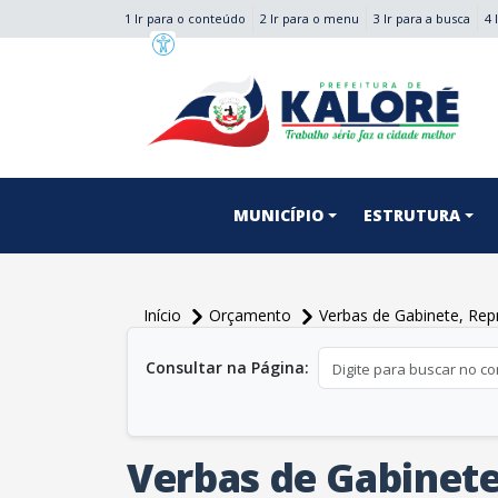
1 Ir para o conteúdo
2 Ir para o menu
3 Ir para a busca
4 
conteúdo do menu
MUNICÍPIO
ESTRUTURA
Início
Orçamento
Verbas de Gabinete, Re
conteúdo principal
Consultar na Página:
Verbas de Gabinet