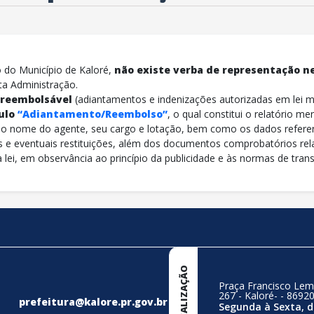
o do Município de Kaloré,
não existe verba de representação n
ta Administração.
 reembolsável
(adiantamentos e indenizações autorizadas em lei m
ulo
“Adiantamento/Reembolso”
, o qual constitui o relatório me
a, o nome do agente, seu cargo e lotação, bem como os dados refere
 e eventuais restituições, além dos documentos comprobatórios rel
lei, em observância ao princípio da publicidade e às normas de transp
LOCALIZAÇÃO
Praça Francisco Lem
267 - Kaloré- - 8692
prefeitura@kalore.pr.gov.br
Segunda à Sexta, d