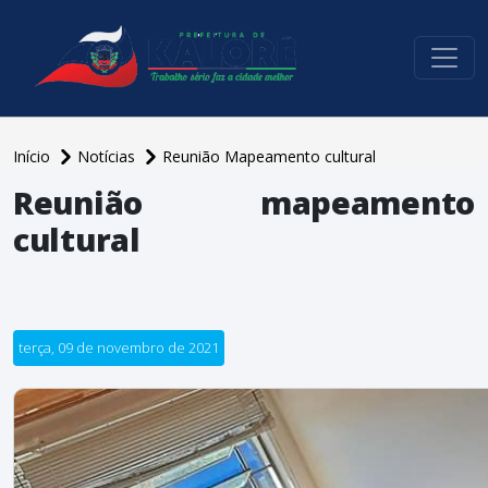
conteúdo do menu
Início
Notícias
Reunião Mapeamento cultural
Reunião mapeamento
cultural
terça, 09 de novembro de 2021